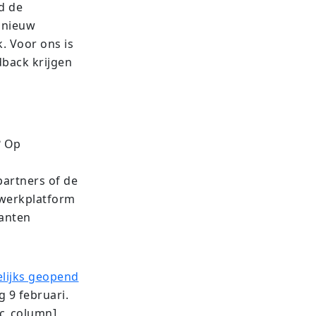
d de
 nieuw
. Voor ons is
dback krijgen
? Op
partners of de
etwerkplatform
santen
lijks geopend
 9 februari.
vc_column]