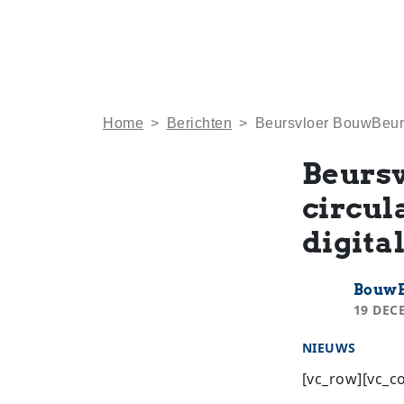
Home
>
Berichten
>
Beursvloer BouwBeurs k
Beursv
circul
digita
BouwB
19 DEC
NIEUWS
[vc_row][vc_c