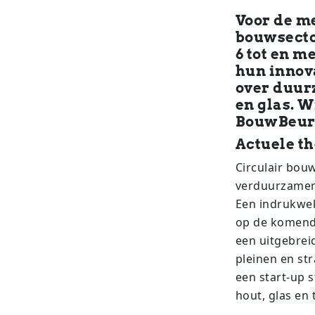
Voor de me
bouwsecto
6 tot en m
hun innova
over duur
en glas. W
BouwBeurs
Actuele t
Circulair bou
verduurzamen,
Een indrukwek
op de komende
een uitgebre
pleinen en st
een start-up s
hout, glas en 