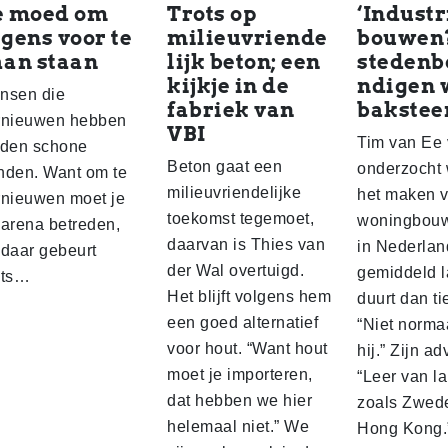
e moed om
Trots op
‘Industr
gens voor te
milieuvriende
bouwen
aan staan
lijk beton; een
steden
kijkje in de
ndigen 
nsen die
fabriek van
bakstee
rnieuwen hebben
VBI
Tim van Ee
lden schone
Beton gaat een
onderzocht
nden. Want om te
milieuvriendelijke
het maken 
rnieuwen moet je
toekomst tegemoet,
woningbou
 arena betreden,
daarvan is Thies van
in Nederlan
 daar gebeurt
der Wal overtuigd.
gemiddeld l
ets…
Het blijft volgens hem
duurt dan ti
een goed alternatief
“Niet normaa
voor hout. “Want hout
hij.” Zijn ad
moet je importeren,
“Leer van l
dat hebben we hier
zoals Zwed
helemaal niet.” We
Hong Kong.