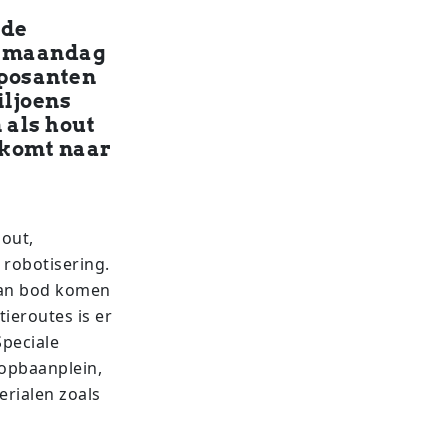
 de
n maandag
xposanten
iljoens
 als hout
, komt naar
out,
 robotisering.
aan bod komen
ieroutes is er
peciale
oopbaanplein,
erialen zoals