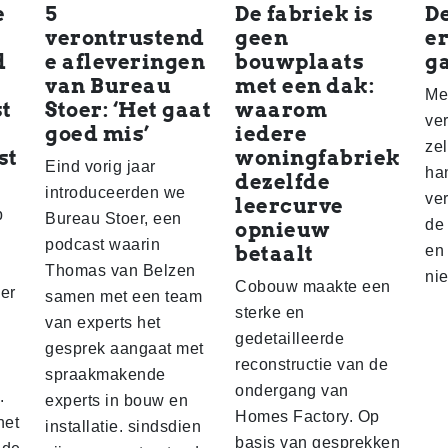
e
5
De fabriek is
D
verontrustend
geen
er
d
e afleveringen
bouwplaats
g
van Bureau
met een dak:
Me
t
Stoer: ‘Het gaat
waarom
ve
goed mis’
iedere
ze
st
woningfabriek
Eind vorig jaar
ha
dezelfde
introduceerden we
ve
leercurve
p
Bureau Stoer, een
de
opnieuw
podcast waarin
betaalt
en
Thomas van Belzen
ni
Cobouw maakte een
eer
samen met een team
sterke en
van experts het
gedetailleerde
gesprek aangaat met
reconstructie van de
spraakmakende
ondergang van
.
experts in bouw en
Homes Factory. Op
het
installatie. sindsdien
basis van gesprekken