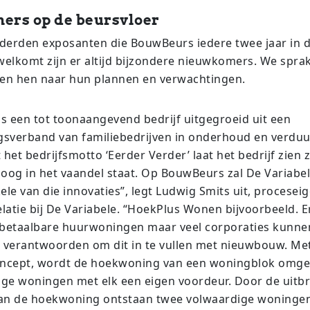
rs op de beursvloer
erden exposanten die BouwBeurs iedere twee jaar in d
welkomt zijn er altijd bijzondere nieuwkomers. We spra
en hen naar hun plannen en verwachtingen.
is een tot toonaangevend bedrijf uitgegroeid uit een
sverband van familiebedrijven in onderhoud en verdu
het bedrijfsmotto ‘Eerder Verder’ laat het bedrijf zien 
oog in het vaandel staat. Op BouwBeurs zal De Variabe
le van die innovaties”, legt Ludwig Smits uit, procesei
latie bij De Variabele. “HoekPlus Wonen bijvoorbeeld. E
betaalbare huurwoningen maar veel corporaties kunne
et verantwoorden om dit in te vullen met nieuwbouw. Met
oncept, wordt de hoekwoning van een woningblok omg
ige woningen met elk een eigen voordeur. Door de uitbr
an de hoekwoning ontstaan twee volwaardige woninge