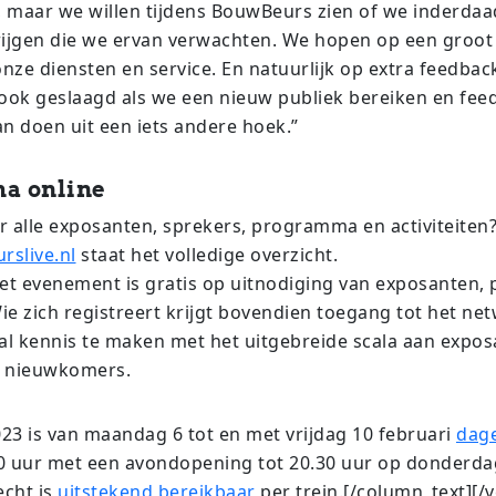
maar we willen tijdens BouwBeurs zien of we inderdaa
ijgen die we ervan verwachten. We hopen op een groot
nze diensten en service. En natuurlijk op extra feedback
ook geslaagd als we een nieuw publiek bereiken en fee
n doen uit een iets andere hoek.”
a online
 alle exposanten, sprekers, programma en activiteiten
slive.nl
staat het volledige overzicht.
et evenement is gratis op uitnodiging van exposanten, 
Wie zich registreert krijgt bovendien toegang tot het n
al kennis te maken met het uitgebreide scala aan expo
 nieuwkomers.
3 is van maandag 6 tot en met vrijdag 10 februari
dage
30 uur met een avondopening tot 20.30 uur op donderdag
echt is
uitstekend bereikbaar
per trein.[/column_text][/