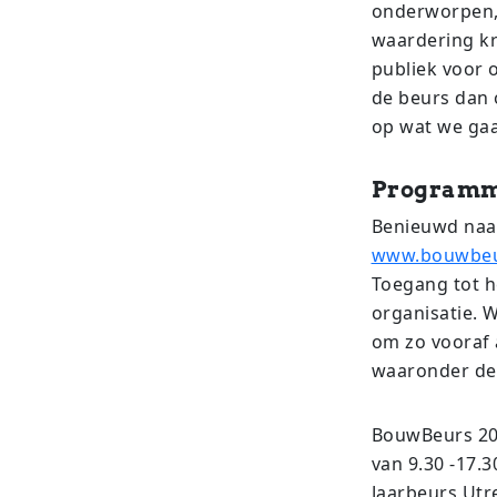
onderworpen, 
waardering kr
publiek voor o
de beurs dan 
op wat we gaa
Programm
Benieuwd naar
www.bouwbeur
Toegang tot h
organisatie. 
om zo vooraf 
waaronder de
BouwBeurs 202
van 9.30 -17.
Jaarbeurs Utr