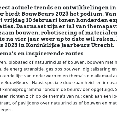
est actuele trends en ontwikkelingen in
r biedt BouwBeurs 2023 het podium. Va
et vrijdag 10 februari tonen honderden e
ties. Daarnaast zijn er tal van themapav
zaam bouwen, robotisering of materialen
ie na vier jaar weer up to date wil raken
 2023 in Koninklijke Jaarbeurs Utrecht.
hema’s en inspirerende routes
wen, biobased of natuurinclusief bouwen, bouwen met h
 de energietransitie, gasloos bouwen, digitalisering en
kende lijst van onderwerpen en thema’s die allemaal 
 BouwBeurs . Naast speciale duurzaamheid- en innovat
id kennisprogramma rondom de beursvloer opgetuigd. S
raten richten zich op de thema’s van nu: denk aan een l
traat, of paviljoens over natuurinclusief bouwen en mat
tegels.