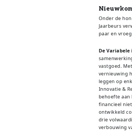
Nieuwkome
Onder de hond
Jaarbeurs ver
paar en vroeg
De Variabele
samenwerking
vastgoed. Met 
vernieuwing h
leggen op enke
Innovatie & Re
behoefte aan 
financieel ni
ontwikkeld c
drie volwaard
verbouwing v