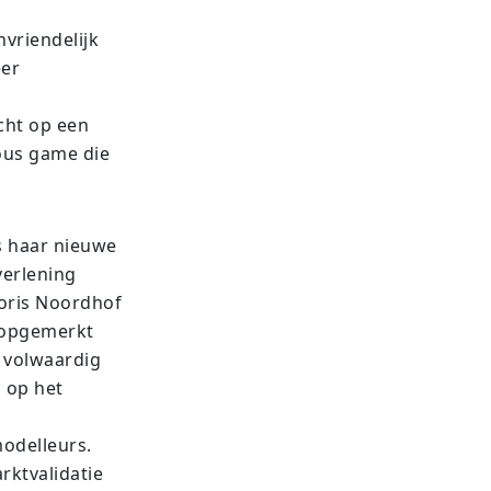
vriendelijk
eer
cht op een
ous game die
s haar nieuwe
verlening
Joris Noordhof
j opgemerkt
t volwaardig
n op het
odelleurs.
rktvalidatie