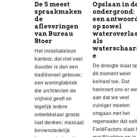
De 5 meest
Opslaan in d
spraakmaken
ondergrond:
de
een antwoor
afleveringen
op zowel
van Bureau
wateroverlas
Stoer
als
waterschaar
Het installatieloze
e
kantoor, dat niet veel
De droogte slaat o
duurder is dan een
dit moment weer
traditioneel gebouw;
keihard toe. Dat
een woningfabriek
herinnert ons er w
die architecten de
aan dat we veel
vrijheid geeft en
zuiniger moeten
tegelijk iedere
omgaan met het
ontwikkelaar groots
regenwater dat valt
laat denken; massaal
FieldFactors slaat 
binnenstedelijk