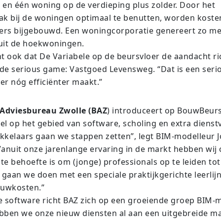
en één woning op de verdieping plus zolder. Door het
k bij de woningen optimaal te benutten, worden kosten
ers bijgebouwd. Een woningcorporatie genereert zo m
uit de hoekwoningen.
t ook dat De Variabele op de beursvloer de aandacht ri
lde serious game: Vastgoed Levensweg. “Dat is een seri
r nóg efficiënter maakt.”
dviesbureau Zwolle (BAZ
) introduceert op BouwBeur
el op het gebied van software, scholing en extra dienst
ikkelaars gaan we stappen zetten”, legt BIM-modelleur 
“Vanuit onze jarenlange ervaring in de markt hebben wi
te behoefte is om (jonge) professionals op te leiden to
t gaan we doen met een speciale praktijkgerichte leerlij
ouwkosten.”
 software richt BAZ zich op een groeiende groep BIM-m
ebben we onze nieuw diensten al aan een uitgebreide ma