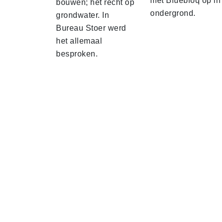
met Bluebloq op in
bouwen; het recht op
ondergrond.
grondwater. In
Bureau Stoer werd
het allemaal
besproken.