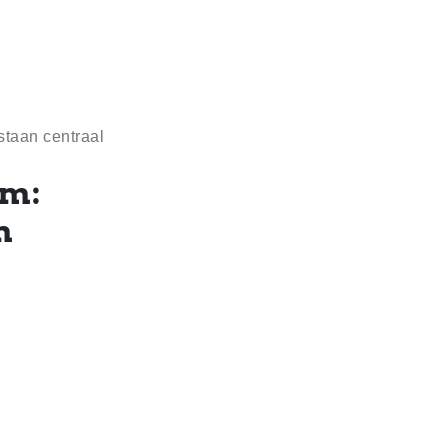
 staan centraal
rm:
n