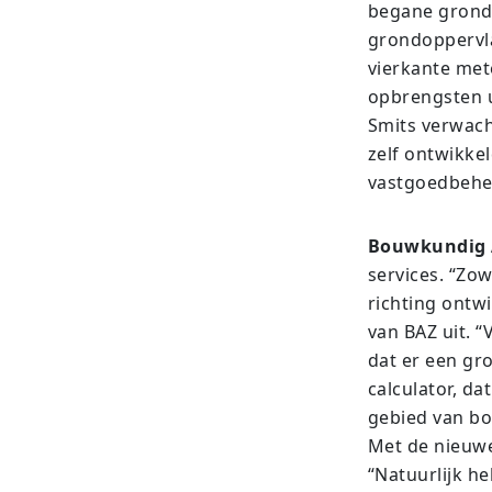
begane grond 
grondoppervla
vierkante met
opbrengsten 
Smits verwach
zelf ontwikke
vastgoedbehee
Bouwkundig A
services. “Zow
richting ontw
van BAZ uit. 
dat er een gro
calculator, da
gebied van b
Met de nieuwe
“Natuurlijk h