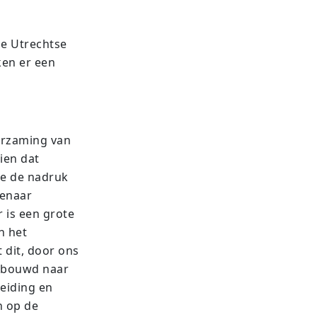
e Utrechtse
ken er een
urzaming van
zien dat
le de nadruk
genaar
r is een grote
n het
 dit, door ons
ebouwd naar
eiding en
n op de