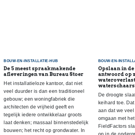
BOUW-EN-INSTALLATIE-HUB
BOUW-EN-INSTALL
De 5 meest spraakmakende
Opslaan in de
afleveringen van Bureau Stoer
antwoord op 
wateroverlast
Het installatieloze kantoor, dat niet
waterschaars
veel duurder is dan een traditioneel
De droogte slaa
gebouw; een woningfabriek die
keihard toe. Dat
architecten de vrijheid geeft en
aan dat we veel
tegelijk iedere ontwikkelaar groots
omgaan met het 
laat denken; massaal binnenstedelijk
FieldFactors sl
bouwen; het recht op grondwater. In
op in de onderg