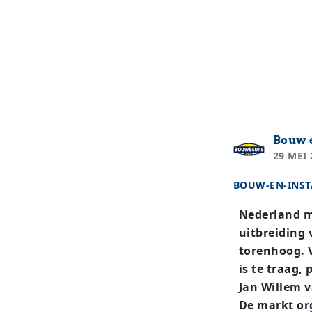
Bouw e
29 MEI 
BOUW-EN-INST
Nederland m
uitbreiding 
torenhoog. V
is te traag,
Jan Willem v
De markt or