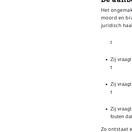
Het ongemakk
moord en bra
juridisch haa
t
Zij vraag
t
Zij vraag
t
Zij vraag
fouten da
Zo ontstaat 