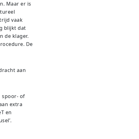
. Maar er is
tureel
trijd vaak
blijkt dat
 de klager.
procedure. De
pdracht aan
 spoor- of
 aan extra
eT en
sel’.