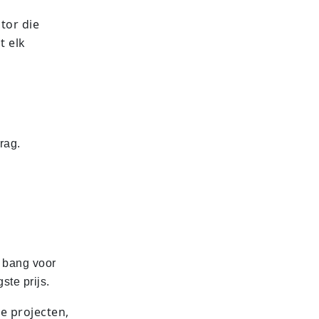
tor die
t elk
rag.
o bang voor
ste prijs.
e projecten,