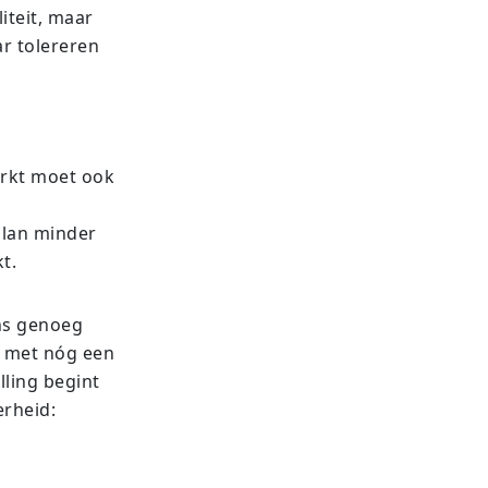
iteit, maar
ar tolereren
rkt moet ook
plan minder
t.
ans genoeg
t met nóg een
lling begint
rheid: