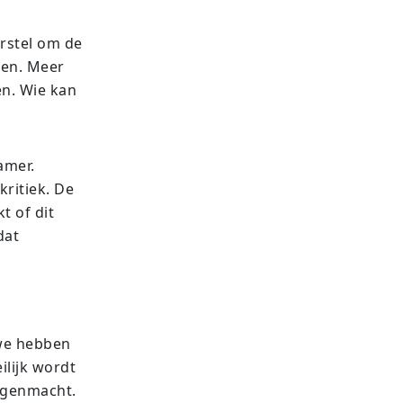
rstel om de
ken. Meer
en. Wie kan
amer.
ritiek. De
t of dit
dat
we hebben
lijk wordt
tegenmacht.