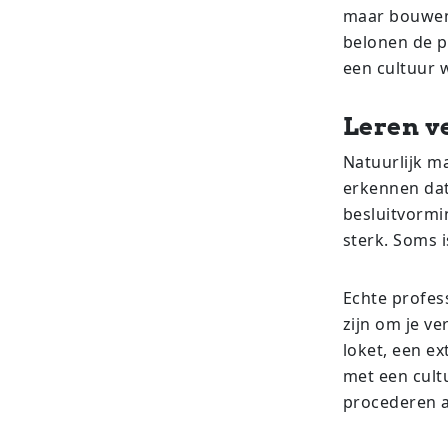
maar bouwen 
belonen de p
een cultuur w
Leren v
Natuurlijk m
erkennen dat
besluitvormi
sterk. Soms i
Echte profess
zijn om je v
loket, een ex
met een cult
procederen a