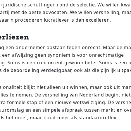
juridische schuttingen rond de selectie. We willen kwal
artij met de beste advocaten. We willen versnelling, ma
aarin procederen lucratiever is dan excelleren.
erliezen
ag een ondernemer opstaan tegen onrecht. Maar de ma
 een afwijzing geen synoniem is voor onrechtmatige
ng. Soms is een concurrent gewoon beter. Soms is een 
s de beoordeling verdedigbaar, ook als die pijnlijk uitpak
ionaliteit blijkt niet alleen uit winnen, maar ook uit m
erlies te nemen. De versnelling van Nederland begint nie
tra formele stap of een nieuwe wetswijziging. De versne
uuromslag en een simpele afspraak tussen markt en ove
ls het moet, maar nooit meer als standaardreflex.