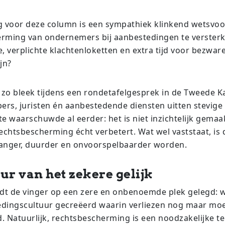
g voor deze column is een sympathiek klinkend wetsvoo
rming van ondernemers bij aanbestedingen te verster
, verplichte klachtenloketten en extra tijd voor bezwar
jn?
, zo bleek tijdens een rondetafelgesprek in de Tweede K
rs, juristen én aanbestedende diensten uitten stevige k
e waarschuwde al eerder: het is niet inzichtelijk gemaak
echtsbescherming écht verbetert. Wat wel vaststaat, is 
anger, duurder en onvoorspelbaarder worden.
ur van het zekere gelijk
t de vinger op een zere en onbenoemde plek gelegd: 
dingscultuur gecreëerd waarin verliezen nog maar moei
. Natuurlijk, rechtsbescherming is een noodzakelijke 