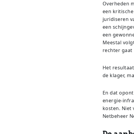
Overheden ma
een kritisch
juridiseren v
een schijnge
een gewonnen
Meestal volg
rechter gaat 
Het resultaat
de klager, ma
En dat opont
energie-infra
kosten. Niet
Netbeheer Ne
De aanb