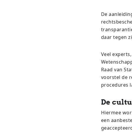
De aanleidin
rechtsbesche
transparantie
daar tegen zi
Veel experts
Wetenschappe
Raad van Stat
voorstel de r
procedures l
De cultu
Hiermee word
een aanbeste
geaccepteerd