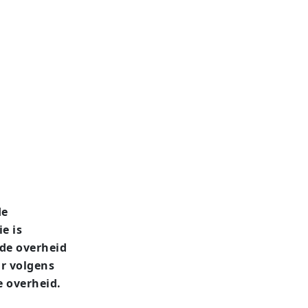
de
e is
 de overheid
ar volgens
e overheid.