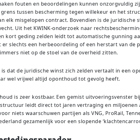
ken fouten en beoordelingen kunnen onzorgvuldig zijn
e grens tussen bescherming tegen willekeur en het struc
an elk misgelopen contract. Bovendien is de juridische s
vecht. Uit het KWINK-onderzoek naar rechtsbescherming 
 kort geding zelden leidt tot automatische gunning aan
t er slechts een herbeoordeling of een herstart van de 
immers niet op de stoel van de overheid zitten.
 is dat de juridische winst zich zelden vertaalt in een o
ar wel vrijwel altijd oponthoud tot gevolg heeft.
houd is zeer kostbaar. Een gemist uitvoeringsvenster bij
structuur leidt direct tot jaren vertraging en miljoenen
 voor niets waarschuwen partijen als VNG, ProRail, Tenn
derland gezamenlijk voor een slopende ‘klachtencarrou
estedingsparadox