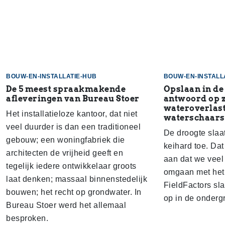
BOUW-EN-INSTALLATIE-HUB
BOUW-EN-INSTALL
De 5 meest spraakmakende
Opslaan in de
afleveringen van Bureau Stoer
antwoord op 
wateroverlast
Het installatieloze kantoor, dat niet
waterschaars
veel duurder is dan een traditioneel
De droogte slaa
gebouw; een woningfabriek die
keihard toe. Dat
architecten de vrijheid geeft en
aan dat we veel
tegelijk iedere ontwikkelaar groots
omgaan met het 
laat denken; massaal binnenstedelijk
FieldFactors sl
bouwen; het recht op grondwater. In
op in de onderg
Bureau Stoer werd het allemaal
besproken.