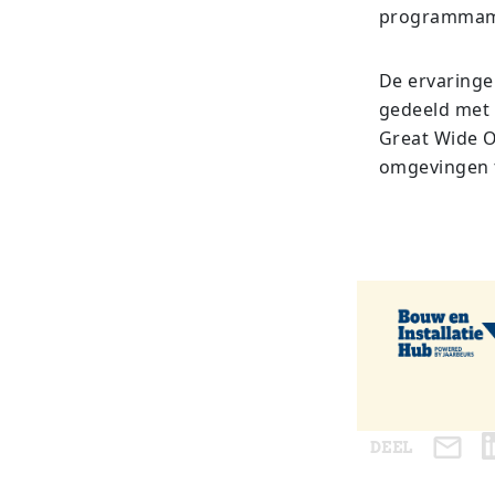
programmama
De ervaringe
gedeeld met 
Great Wide Op
omgevingen 
DEEL