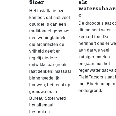
Stoer
als
waterschaar
Het installatieloze
e
kantoor, dat niet veel
De droogte slaat o
duurder is dan een
dit moment weer
traditioneel gebouw;
keihard toe. Dat
een woningfabriek
herinnert ons er w
die architecten de
aan dat we veel
vrijheid geeft en
zuiniger moeten
tegelijk iedere
omgaan met het
ontwikkelaar groots
regenwater dat valt
laat denken; massaal
FieldFactors slaat 
binnenstedelijk
met Bluebloq op in
bouwen; het recht op
ondergrond.
grondwater. In
Bureau Stoer werd
het allemaal
besproken.