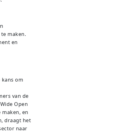
en
 te maken.
ment en
e kans om
emers van de
t Wide Open
e maken, en
, draagt het
sector naar