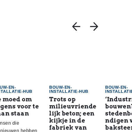
UW-EN-
BOUW-EN-
BOUW-EN-
STALLATIE-HUB
INSTALLATIE-HUB
INSTALLATI
e moed om
Trots op
‘Industr
gens voor te
milieuvriende
bouwen
aan staan
lijk beton; een
steden
kijkje in de
ndigen 
nsen die
fabriek van
bakstee
rnieuwen hebben