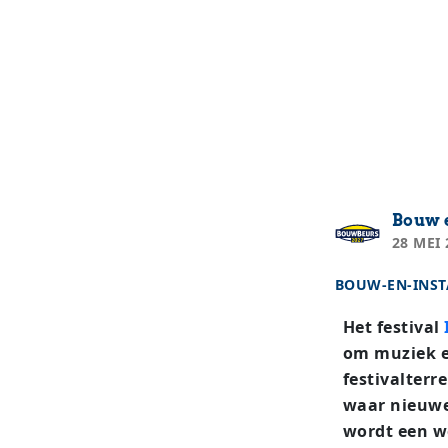
Bouw e
28 MEI 
BOUW-EN-INST
Het festival
om muziek e
festivalterr
waar nieuwe
wordt een we