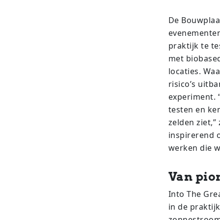
De Bouwplaat
evenementens
praktijk te 
met biobased
locaties. Wa
risico’s uitb
experiment. 
testen en ke
zelden ziet,”
inspirerend 
werken die w
Van pio
Into The Gre
in de praktij
zonnestroom,