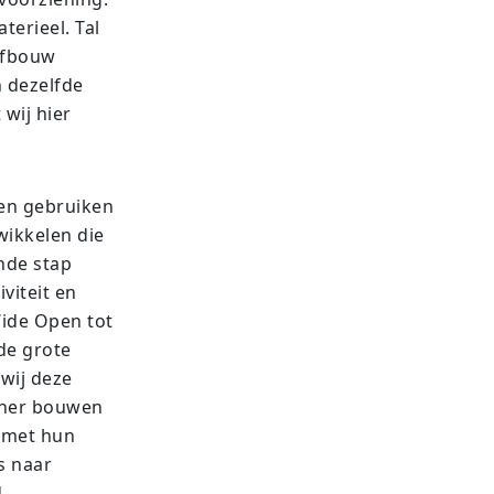
erieel. Tal
 afbouw
n dezelfde
 wij hier
 en gebruiken
wikkelen die
nde stap
viteit en
Wide Open tot
de grote
wij deze
oner bouwen
 met hun
s naar
.