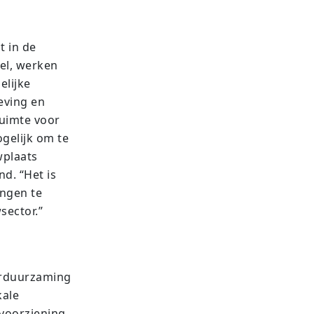
t in de
eel, werken
elijke
eving en
 ruimte voor
gelijk om te
wplaats
d. “Het is
ingen te
sector.”
verduurzaming
kale
voorziening.