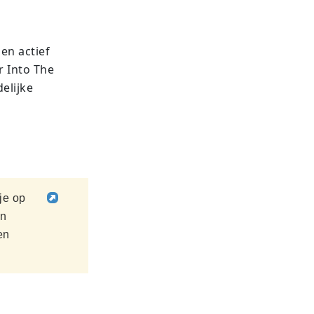
en actief
r Into The
elijke
 je op
en
en