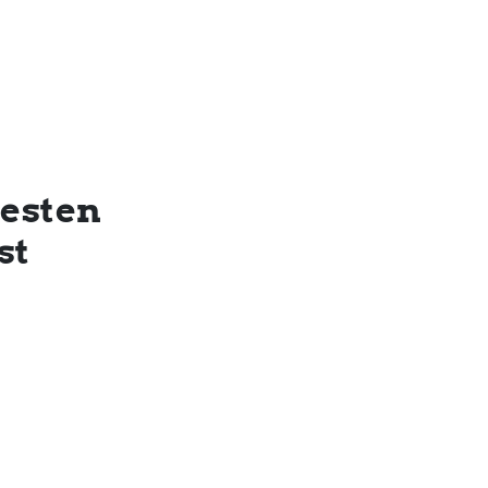
testen
st