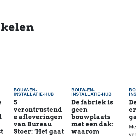
ikelen
BOUW-EN-
BOUW-EN-
BO
INSTALLATIE-HUB
INSTALLATIE-HUB
IN
e
5
De fabriek is
D
verontrustend
geen
er
d
e afleveringen
bouwplaats
g
van Bureau
met een dak:
Me
t
Stoer: ‘Het gaat
waarom
ve