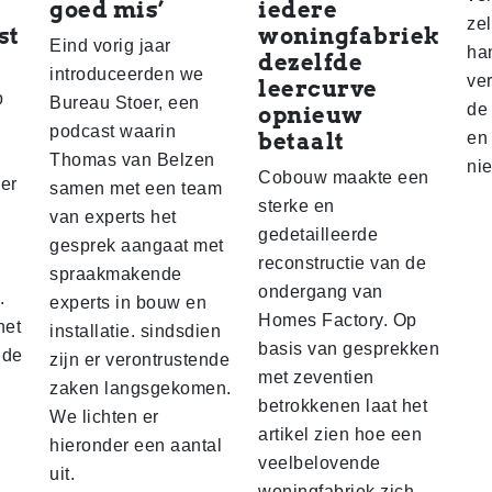
goed mis’
iedere
ze
st
woningfabriek
Eind vorig jaar
ha
dezelfde
introduceerden we
ve
leercurve
p
Bureau Stoer, een
de
opnieuw
podcast waarin
betaalt
en
Thomas van Belzen
ni
Cobouw maakte een
eer
samen met een team
sterke en
van experts het
gedetailleerde
gesprek aangaat met
reconstructie van de
spraakmakende
ondergang van
.
experts in bouw en
Homes Factory. Op
het
installatie. sindsdien
basis van gesprekken
 de
zijn er verontrustende
met zeventien
zaken langsgekomen.
betrokkenen laat het
We lichten er
artikel zien hoe een
hieronder een aantal
veelbelovende
uit.
woningfabriek zich