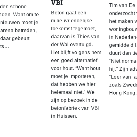
VBI
Tim van Ee
lden schone
Beton gaat een
onderzocht
nden. Want om te
milieuvriendelijke
het maken 
rnieuwen moet je
toekomst tegemoet,
woningbou
 arena betreden,
daarvan is Thies van
in Nederlan
 daar gebeurt
der Wal overtuigd.
gemiddeld l
ets…
Het blijft volgens hem
duurt dan ti
een goed alternatief
“Niet normaa
voor hout. “Want hout
hij.” Zijn ad
moet je importeren,
“Leer van l
dat hebben we hier
zoals Zwed
helemaal niet.” We
Hong Kong.
zijn op bezoek in de
betonfabriek van VBI
in Huissen.