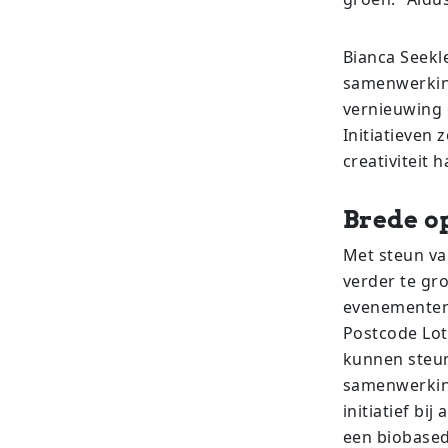
Bianca Seekle
samenwerking
vernieuwing
Initiatieven
creativiteit 
Brede o
Met steun v
verder te gr
evenementens
Postcode Lot
kunnen steun
samenwerking
initiatief bi
een biobased