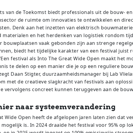
s van de Toekomst biedt professionals uit de bouw- en
ector de ruimte om innovaties te ontwikkelen en direc
testen. Denk aan het inzetten van elektrisch bouwmateri
 materialen en het herdenken van logistiek rondom tijd
ar bouwplaatsen vaak gebonden zijn aan strenge regelg
annen, biedt het tijdelijke karakter van een festival juist
“Een festival als Into The Great Wide Open maakt het mo
nnis te delen op een manier die je op een reguliere bou
 zegt Daan Stigter, duurzaamheidsmanager bij Lab Vlielan
om met de creatieve slagkracht van festivals aan oploss
e vervolgens concreet kunnen teruggeven aan de bouw
nier naar systeemverandering
at Wide Open heeft de afgelopen jaren laten zien dat 
k mogelijk is. In 2024 draaide het festival voor 95% op lo
 en in 2025 wordt ingezet op 100% emissievrije stroom