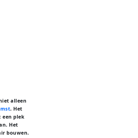
niet alleen
omst
. Het
: een plek
an. Het
air bouwen.