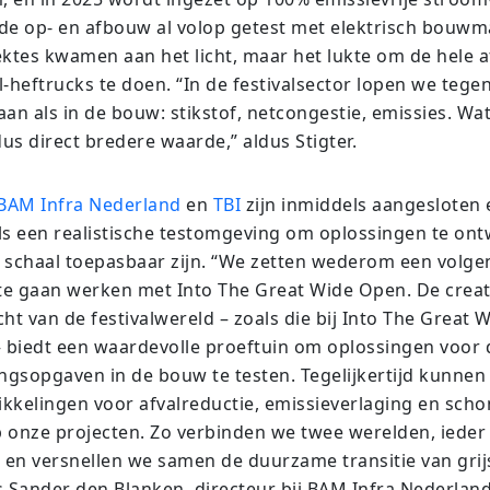
de op- en afbouw al volop getest met elektrisch bouwmat
ektes kwamen aan het licht, maar het lukte om de hele
-heftrucks te doen. “In de festivalsector lopen we tege
an als in de bouw: stikstof, netcongestie, emissies. Wat
dus direct bredere waarde,” aldus Stigter.
BAM Infra Nederland
en
TBI
zijn inmiddels aangesloten
als een realistische testomgeving om oplossingen te ont
 schaal toepasbaar zijn. “We zetten wederom een volge
e gaan werken met Into The Great Wide Open. De creati
ht van de festivalwereld – zoals die bij Into The Great 
– biedt een waardevolle proeftuin om oplossingen voor 
gsopgaven in de bouw te testen. Tegelijkertijd kunnen 
kkelingen voor afvalreductie, emissieverlaging en sch
 onze projecten. Zo verbinden we twee werelden, ieder
, en versnellen we samen de duurzame transitie van grij
s Sander den Blanken, directeur bij BAM Infra Nederland