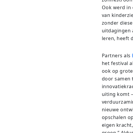
Ook werd in 
van kinderzi
zonder diesel
uitdagingen a
leren, heeft 
Partners als
het festival 
ook op grote
door samen t
innovatiekrac
uiting komt 
verduurzamin
nieuwe ontwi
opschalen op
eigen kracht
groen.” Aldu