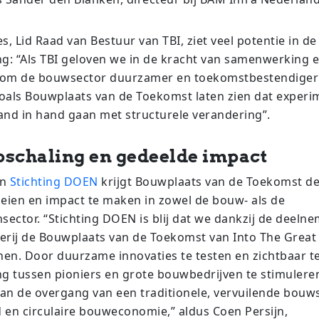
s, Lid Raad van Bestuur van TBI, ziet veel potentie in de
: “Als TBI geloven we in de kracht van samenwerking 
 om de bouwsector duurzamer en toekomstbestendiger
 zoals Bouwplaats van de Toekomst laten zien dat experi
hand in hand gaan met structurele verandering”.
pschaling en gedeelde impact
an
Stichting DOEN
krijgt Bouwplaats van de Toekomst d
oeien en impact te maken in zowel de bouw- als de
ector. “Stichting DOEN is blij dat we dankzij de deeln
erij de Bouwplaats van de Toekomst van Into The Grea
en. Door duurzame innovaties te testen en zichtbaar t
 tussen pioniers en grote bouwbedrijven te stimuleren
j aan de overgang van een traditionele, vervuilende bouw
 en circulaire bouweconomie,” aldus Coen Persijn,