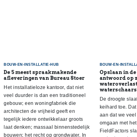
BOUW-EN-INSTALLATIE-HUB
BOUW-EN-INSTALL
De 5 meest spraakmakende
Opslaan in de
afleveringen van Bureau Stoer
antwoord op 
wateroverlast
Het installatieloze kantoor, dat niet
waterschaars
veel duurder is dan een traditioneel
De droogte slaa
gebouw; een woningfabriek die
keihard toe. Dat
architecten de vrijheid geeft en
aan dat we veel
tegelijk iedere ontwikkelaar groots
omgaan met het 
laat denken; massaal binnenstedelijk
FieldFactors sl
bouwen; het recht op grondwater. In