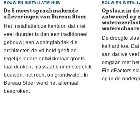
BOUW-EN-INSTALLATIE-HUB
BOUW-EN-INSTALL
De 5 meest spraakmakende
Opslaan in de
afleveringen van Bureau Stoer
antwoord op 
wateroverlast
Het installatieloze kantoor, dat niet
waterschaars
veel duurder is dan een traditioneel
De droogte slaa
gebouw; een woningfabriek die
keihard toe. Dat
architecten de vrijheid geeft en
aan dat we veel
tegelijk iedere ontwikkelaar groots
omgaan met het 
laat denken; massaal binnenstedelijk
FieldFactors sl
bouwen; het recht op grondwater. In
op in de onderg
Bureau Stoer werd het allemaal
besproken.