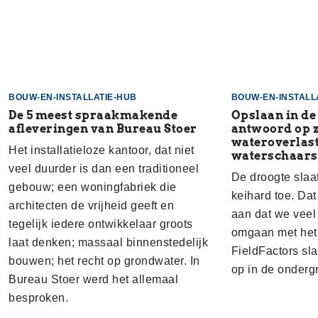
BOUW-EN-INSTALLATIE-HUB
BOUW-EN-INSTALL
De 5 meest spraakmakende
Opslaan in de
afleveringen van Bureau Stoer
antwoord op 
wateroverlast
Het installatieloze kantoor, dat niet
waterschaars
veel duurder is dan een traditioneel
De droogte slaa
gebouw; een woningfabriek die
keihard toe. Dat
architecten de vrijheid geeft en
aan dat we veel
tegelijk iedere ontwikkelaar groots
omgaan met het 
laat denken; massaal binnenstedelijk
FieldFactors sl
bouwen; het recht op grondwater. In
op in de onderg
Bureau Stoer werd het allemaal
besproken.