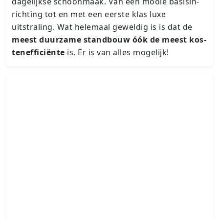
dagelijkse schoonmaak. Van een mooie ba­sis­in­
rich­ting tot en met een eerste klas luxe
uitstraling. Wat helemaal geweldig is is dat de
meest duurzame standbouw óók de meest kos­
ten­ef­fi­ci­ën­te
is. Er is van alles mogelijk!