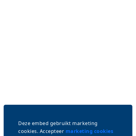
standbouwer. Via diverse mediapakketten komt
de spotlight nog meer op jouw bedrijf te staan.
Hier vind je alle informatie.
Ontvang de brochure
Deze embed gebruikt marketing
cookies. Accepteer
marketing cookies